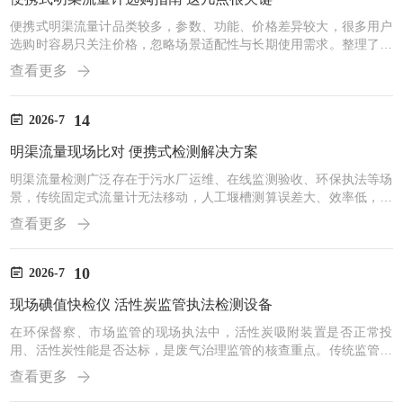
便携式明渠流量计品类较多，参数、功能、价格差异较大，很多用户
选购时容易只关注价格，忽略场景适配性与长期使用需求。整理了便
携式明渠流量计的核心选购要点，帮大家选到适配自身工作需求的设
查看更多
备。1.优先确认堰型适配范围明渠堰槽没有统一标准，不同行业、不
同渠道常用的堰型差异很大，比如市政污水常用巴歇尔槽，小型排污
口常用三角堰、矩形堰。选购时首先要核对设备支持的堰型数量与类
14
2026-7
型，优先选择适配堰型多的机型。以山东天众环保TZ-M850为例，支
明渠流量现场比对 便携式检测解决方案
持三角堰、矩形堰、巴歇尔槽、宽顶堰等十种基本堰型，基...
明渠流量检测广泛存在于污水厂运维、在线监测验收、环保执法等场
景，传统固定式流量计无法移动，人工堰槽测算误差大、效率低，难
以满足现场快速定量检测的需求。针对不同场景的流量检测痛点，山
查看更多
东天众环保推出便携式明渠流量计整体解决方案，适配多类现场作业
需求。方案一：水污染源在线监测验收比对方案场景痛点：按照HJ35
3、HJ354等规范要求，水污染源在线监测系统安装验收、季度质控
10
2026-7
均需开展流量比对校验。传统方式需拆解设备送检，或人工测算，流
现场碘值快检仪 活性炭监管执法检测设备
程繁琐周期长，且现场取证难度大，难以满足验收时效要求...
在环保督察、市场监管的现场执法中，活性炭吸附装置是否正常投
用、活性炭性能是否达标，是废气治理监管的核查重点。传统监管方
式多为查看更换记录、目视观察，缺乏现场定量检测手段；采样带回
查看更多
实验室检测周期长，执法时效性不足，难以实现现场问题现场判定。