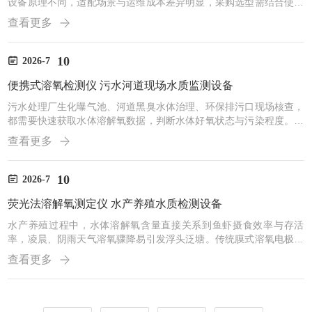
设备原理不同，适配场景与运维成本差异明显，采购选型需结合使用
场景、检测频次、水体工况综合判断。电化学膜法溶氧仪依靠电极透
查看更多
过膜与电解液反应获取数值，前期采购成本较低，但需要定期更换膜
片与电解液，测量过程会消耗氧气，对水体流速、搅拌状态有要求，
污水、高杂质水体中探头易被污染堵塞，适合实验室、清水等工况稳
10
2026-7
定的场景。荧光法溶氧仪依靠荧光猝灭原理检测，检测过程不耗氧，
便携式溶氧检测仪 污水河道现场水质监测设备
不受水流搅拌限制，无需电解液与膜片，日常仅需清洁探头表面，
维...
污水处理厂生化曝气池、河道黑臭水体治理、环保排污口现场核查，
都需要快速获取水体溶解氧数据，判断水体好氧状态与污染程度。传
统实验室溶氧检测需要采样后带回化验室，数据滞后性强；普通电极
查看更多
式溶氧仪野外使用时，易受污水中悬浮物、化学物质附着干扰，探头
维护频繁，外勤多点采样效率偏低。山东天众环保便携式荧光法溶解
氧测定仪，针对户外污水监测场景优化，采用光学荧光检测技术，无
10
2026-7
需更换膜片与电解液，污水中杂质、化学药剂对检测结果干扰较小，
荧光法溶解氧测定仪 水产养殖水质检测设备
抗干扰能力较好。检测过程不受水流搅拌条件限制，取样后即可读
数...
水产养殖过程中，水体溶解氧含量直接关系到鱼虾摄食效率与存活
率，凌晨、阴雨天气溶氧骤降易引发浮头泛塘。传统膜式溶氧电极需
要定期更换膜片与电解液，野外塘口操作不便，且易受水体泥沙、藻
查看更多
类附着影响，长时间浸泡后数值漂移明显，频繁校准也增加了日常运
维工作量。针对塘口户外检测的实际需求，山东天众环保推出便携式
荧光法溶解氧测定仪，依托光学荧光检测原理，测量过程不消耗水体
氧气，不易受水流速度、水中悬浮物干扰，无需配套电解液，日常耗