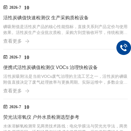
针对监管执法的现场检测需求，山东天众环保TZ-H650便携式活性炭
碘值检测仪采用一体化便携设计，执法人员可携带至企业现场采样检
10
2026-7
测，短时间内获取碘值数据，快速判定活性炭吸附性能是否符合要
活性炭碘值快速检测仪 生产采购质检设备
求，提升执法核查效率。设备采用工业级高强度防水机身，户外、...
碘吸附值是活性炭产品的核心性能指标，直接关系到产品定价与使用
效果。活性炭生产企业批次质检、采购方到货验收环节，传统检测多
依赖实验室滴定法，整套流程耗时久，跟不上生产批次流转速度，采
查看更多
购现场也无法快速核验产品性能，容易出现供需双方性能争议。山东
天众环保TZ-H650便携式活性炭碘值检测仪，针对生产、采购场景的
快检需求优化，无需搭建标准实验室，车间、仓库现场即可完成碘值
10
2026-7
检测，大幅缩短质检周期，提升批次流转效率。检测采用比色管一体
便携式活性炭碘值检测仪 VOCs 治理快检设备
化方案，试剂使用量少，操作步骤简单，质检人员无需专业实...
活性炭吸附法是当前VOCs废气治理的主流工艺之一，活性炭的碘吸
附值直接决定了废气处理效率与更换周期。实际运维中，多数企业只
能凭借运行时长、废气浓度变化判断活性炭状态，缺乏现场快速检测
查看更多
手段；传统实验室滴定法操作流程繁琐，需要水浴、滴定等多步实
验，采样后送检周期长，难以及时指导活性炭更换，容易出现耗材浪
费或废气超标风险。针对废气治理现场检测需求，山东天众环保推出
10
2026-7
TZ-H650便携式活性炭碘值检测仪，依托比色管检测方案，显色、定
荧光法溶氧仪 户外水质检测选型参考
容、比色可在同一容器内完成，无需复杂实验器材，在废气处...
水体溶解氧检测常见两类技术路线：电化学膜法与荧光光学法，两类