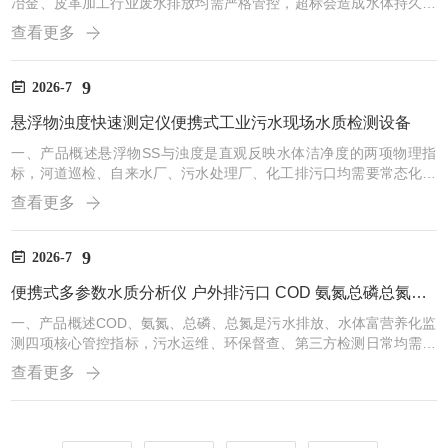
冶金、皮革加工行业废水排放均需严格管控，超标会造成水体持久毒
性污染。传统重金属检测设备体积大，仅能在实验室使用，环保督查
查看更多
企业排污口时无法现场出具数据。一体化多参数水质检测仪搭载重金
属专用检测曲线，支持六价铬、总铬同步测定，分光检测搭配标准化
显色流程，整机工业级防水手提箱设计，可直接携带至工业园区排污
9
2026-7
点位现场检测。设备集成四孔消解模块、7寸触控屏、内置锂电与打
悬浮物浊度快速测定仪便携式工业污水现场水质检测设备
印模块，除重金属外，可拓展COD、氨氮、总磷等常规污水指标。...
一、产品概述悬浮物SS与浊度是直观反映水体洁净度的两项物理指
标，河道巡检、自来水厂、污水处理厂、化工排污口均需要常态化监
测。传统浊度、悬浮物检测需要分开操作，现场采样后带回实验室耗
查看更多
时久，无法实时判断水体泥沙、悬浮污染物浓度。这款多参数水质检
测仪采用工业级防水手提一体化箱体，分光光路同步适配浊度散射检
测、悬浮物比色检测，一台设备即可同步完成两项物理指标筛查，还
9
2026-7
可拓展COD、氨氮、总磷等化学污染物检测。整机搭载7英寸彩色触
便携式多参数水质分析仪 户外排污口 COD 氨氮总磷总氮现场快检设备
控屏，进口冷光源运行稳定，内置锂电池支持户外无市电作业，配...
‍一、产品概述COD、氨氮、总磷、总氮是污水排放、水体富营养化监
测四项核心管控指标，污水运维、环保督查、第三方检测日常均需要
同步检测。传统检测方式需要单独配备消解设备、多台分光仪器，整
查看更多
套设备搬运繁琐，水样送检等待周期长，难以在工业园区排污口、河
道、污水处理现场快速获取检测数值。本款多参数水质检测仪采用工
业级高强度防水手提一体化箱体，内置四孔智能消解模块，单台设备
可同步完成COD、氨氮、总磷、总氮四项常规指标检测，还可拓展浊