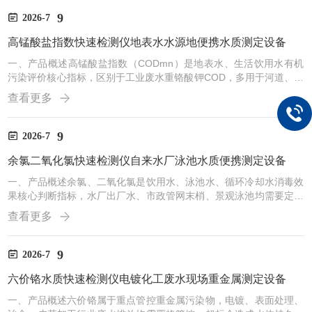
度、氯化物专用标准曲线，依托分光光度法完成快速比色检测，整机
工业级防水手提一体化结构，集成四孔消解模块、7寸触控屏幕、内
9
2026-7
置锂电与打印模块。除饮用水硬度、氯化物外，设备还可拓展COD、
高锰酸盐指数快速检测仪地表水水源地便携水质测定设备
余氯、高锰酸盐指数等多项指标，一套设备覆盖水厂全流程水质筛
查...
一、产品概述高锰酸盐指数（CODmn）是地表水、生活饮用水有机
污染评价核心指标，区别于工业废水重铬酸钾COD，多用于河道、湖
泊、水源地清洁水体监测。传统高锰酸盐检测消解流程繁琐，野外采
查看更多
样后只能带回实验室操作，无法现场判断水体轻度有机污染。一体化
便携水质检测仪固化高锰酸盐专用消解程序，搭配四孔智能消解模
块，野外可完成整套加热、显色、比色流程，整机工业级防水手提箱
9
2026-7
设计，7寸触控屏操作直观，内置锂电支持水源地长途外勤，同步可
余氯二氧化氯快速检测仪自来水厂泳池水质便携测定设备
检测浊度、氨氮、余氯等饮用水配套指标。二、高锰酸盐指数检测...
一、产品概述余氯、二氧化氯是饮用水、泳池水、循环冷却水消毒效
果核心判断指标，水厂出厂水、市政管网末梢、景观泳池均需要定时
检测，余氯浓度过高会产生刺激性消毒副产物，过低则无法抑制细菌
查看更多
滋生。这款多参数便携水质检测仪支持两种国标显色法检测余氯，同
步覆盖二氧化氯指标，整机工业级防水手提结构，无需实验室预处
理，现场取水加试剂即可快速读数。设备自带大容量存储与内置打印
9
2026-7
机，水源地巡检、水厂日常质控均可使用，同时兼容COD、浊度、氨
六价铬水质快速检测仪电镀化工废水现场重金属测定设备
氮等其他饮用水指标。二、余氯、二氧化氯检测核心优势双显色方
案...
一、产品概述六价铬属于重点管控重金属污染物，电镀、表面处理、