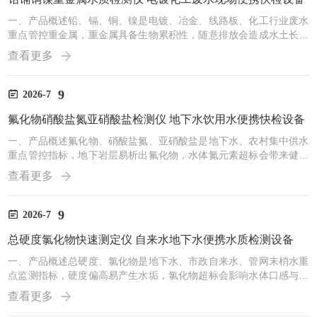
一、产品概述铅、镉、铜、镍是电镀、冶金、线路板、化工行业废水
重点管控重金属，重金属具备生物累积性，随意排放会造成水土长期
污染，环保督查对企业排污口重金属抽查频次较高。传统重金属检测
查看更多
设备体积庞大，仅能在实验室操作，无法现场快速判定废水是否超
标。这款一体化多参数水质检测仪内置铅、镉、铜、镍多条重金属标
准检测曲线，分光显色法完成水样快速测定，整机工业级防水手提箱
9
2026-7
体，集成四孔消解模块，重金属水样预处理、检测一体化完成。设备
氟化物硝酸盐氮亚硝酸盐检测仪 地下水饮用水便携快检设备
内置锂电池，工业园区户外排污口可直接采样检测，自带打印功能，
检...
一、产品概述氟化物、硝酸盐氮、亚硝酸盐是地下水、农村集中供水
重点管控指标，地下岩层易析出氟化物，水体氮元素超标会带来健康
风险，是水质安全监测必查项目。常规检测设备仅能实验室使用，基
查看更多
层水利、监管人员下乡无法现场筛查。本款一体化多参数水质检测仪
预存氟、氮三类指标专用检测曲线，采用分光比色法完成水样快速测
定，整机工业级防水手提箱体，集成消解、检测、打印、存储功能。
9
2026-7
内置大容量锂电池，户外水源地、偏远供水站点均可独立作业，同时
总硬度氯化物快速测定仪 自来水地下水便携水质检测设备
兼容COD、总硬度、余氯等其他饮用水指标检测。二、氟化物、硝...
一、产品概述总硬度、氯化物是地下水、市政自来水、管网末梢水重
点监测指标，硬度偏高易产生水垢，氯化物超标会影响水体口感与供
水管道使用寿命。传统检测依赖实验室滴定，现场无法快速出具结
查看更多
果，供水企业日常巡检效率偏低。一体化多参数水质检测仪内置总硬