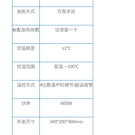
加热方式
方
形水浴
标配加热块数
试管架一个
控温精度
±1℃
控温范围
室温
---100℃
温控方式
4位数显/PID调节/超温报警
功率
600W
外形尺寸
340*200*460
mm