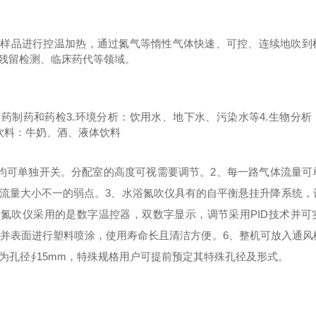
对样品进行控温加热，通过氮气等惰性气体快速、可控、连续地吹到
残留检测、临床药代等领域。
中药制药和药检
3.环境分析：饮用水、地下水、污染水等
4.生物分
品饮料：牛奶、酒、液体饮料
均可单独开关。分配室的高度可视需要调节。
2
、每一路气体流量可
流量大小不一的弱点。
3
、水浴氮吹仪具有的自平衡悬挂升降系统，
浴氮吹仪采用的是数字温控器，双数字显示，调节采用
PID
技术并可
并表面进行塑料喷涂，使用寿命长且清洁方便。
6
、整机可放入通风
为孔径
∮15mm
，特殊规格用户可提前预定其特殊孔径及形式。