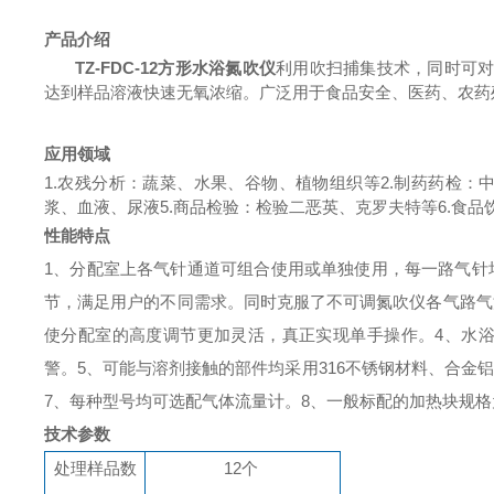
产品介绍
TZ-FDC-12方形水浴氮吹仪
利用吹扫捕集技术，同时可
达到样品溶液快速无氧浓缩。广泛用于食品安全、医药、农药
应用领域
1.农残分析：蔬菜、水果、谷物、植物组织等
2.制药药检：
浆、血液、尿液
5.商品检验：检验二恶英、克罗夫特等
6.食
性能特点
1
、分配室上各气针通道可组合使用或单独使用，每一路气针
节，满足用户的不同需求。同时克服了不可调氮吹仪各气路气
使分配室的高度调节更加灵活，真正实现单手操作。
4
、水
警。
5
、可能与溶剂接触的部件均采用
316
不锈钢材料、合金铝
7
、每种型号均可选配气体流量计。
8
、一般标配的加热块规格
技术参数
处理样品数
12个