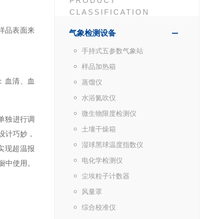
PRODUCT
CLASSIFICATION
样品表面来
气象检测设备
手持式五参数气象站
样品加热箱
析：血清、血
蒸馏仪
水浴氮吹仪
微生物限度检测仪
单独进行调
土壤干燥箱
设计巧妙，
湿球黑球温度指数仪
实现超温报
电化学检测仪
橱中使用。
尘埃粒子计数器
风量罩
综合校准仪