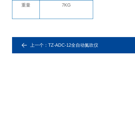
重量
7
KG
上一个：
TZ-ADC-12全自动氮吹仪