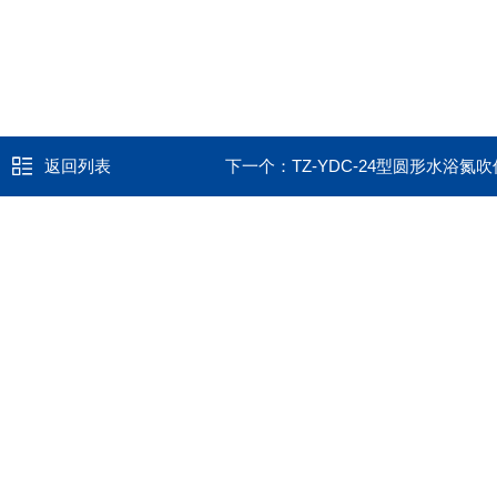
返回列表
下一个：
TZ-YDC-24型圆形水浴氮吹