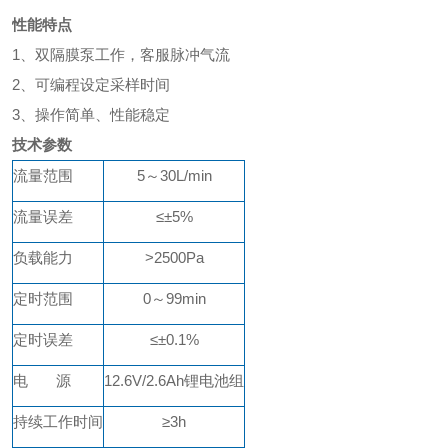
性能特点
1、
双隔膜泵工作，客服脉冲气流
2、
可编程设定采样时间
3、
操作简单、性能稳定
技术参数
流量范围
5
～
30
L/min
流量误差
≤±5%
负载能力
>
25
00Pa
定时范围
0～99min
定时误差
≤±0.1%
电
源
12.6V/2.6Ah锂电池组
持续工作时间
≥
3
h