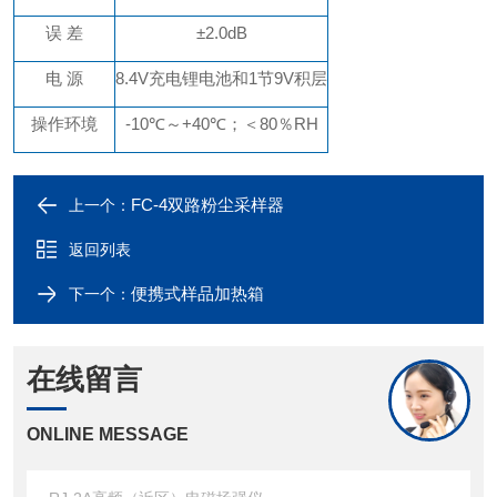
误
差
±2.0dB
电
源
8.4V充电锂电池和1节9V积层
操作环境
-10℃～+40℃；＜80％RH
FC-4双路粉尘采样器
上一个：
返回列表
便携式样品加热箱
下一个：
在线留言
ONLINE MESSAGE