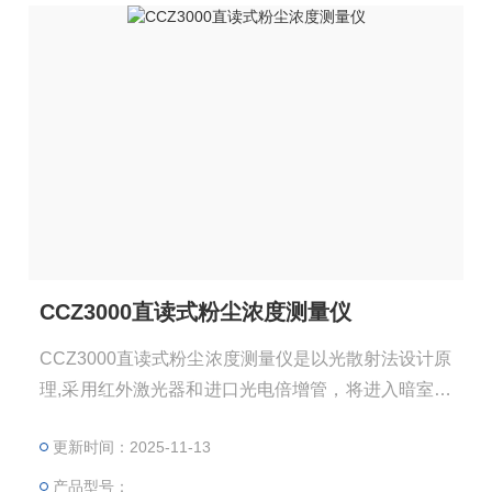
CCZ3000直读式粉尘浓度测量仪
CCZ3000直读式粉尘浓度测量仪是以光散射法设计原
理,采用红外激光器和进口光电倍增管，将进入暗室里
的浮游粉尘在红外激光照射下，在粉尘性质一定的条
更新时间：2025-11-13
件下粉尘的散射光强正比于粉尘质量浓度，将散射光
强度转换成电信号，通过预置K值可直接计算出粉尘
产品型号：