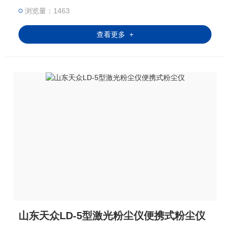
接计算出粉尘的质量浓度，供环境监测或其他测控系
浏览量：1463
统使用。其特点是:测量快速准确、灵敏度高、性能稳
定、负载能力强，光道受积尘污染
查看更多 +
山东天众LD-5型激光粉尘仪便携式粉尘仪