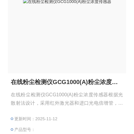
在线粉尘检测仪GCG1000(A)粉尘浓度传感器
在线粉尘检测仪GCG1000(A)粉尘浓度传感器根据光
散射法设计，采用红外激光器和进口光电倍增管，将
进入暗室里的浮游粉尘在红外激光照射下，在粉尘性
更新时间：2025-11-12
质一定的条件下粉尘的散射光强正比于粉尘质量浓
度，将散射光强度转换成电信号，通过预置 K值可直
产品型号：