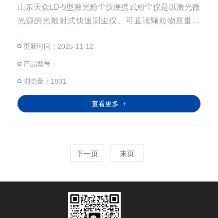
山东天众LD-5型激光粉尘仪便携式粉尘仪是以激光微
光源的光散射式快速测尘仪。可直读颗粒物质量浓
度，1分钟出结果，或根据用户需要任意设定采样时
更新时间：2025-11-12
间；内置滤膜采样装置，在连续监测粉尘 浓度的同
时,可收集颗粒物,以便对其成份进行分析，并求出质
产品型号：
量浓度转换系数K值。
浏览量：1801
查看更多 +
下一页
末页