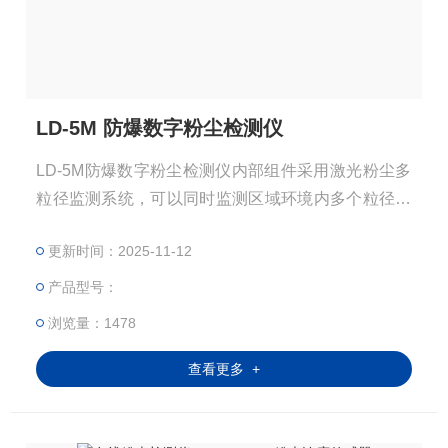
LD-5M 防爆数字粉尘检测仪
LD-5M防爆数字粉尘检测仪内部组件采用激光粉尘多
粒径监测系统，可以同时监测区域环境内多个粒径粉
尘浓度，无需更换切割头。仪器通过光散射原理实现
更新时间：2025-11-12
了对可吸入颗粒物的实时监测。采用激光为光源，提
高了响应速度，使质量浓度转换，使质量浓度转换不
产品型号：
受颗粒物颜色的影响，保证了测量数据的准确度，仪
浏览量：1478
器设计精巧，适用于对环境空间进行流动监测，具有
较强的流动性。
查看更多 +