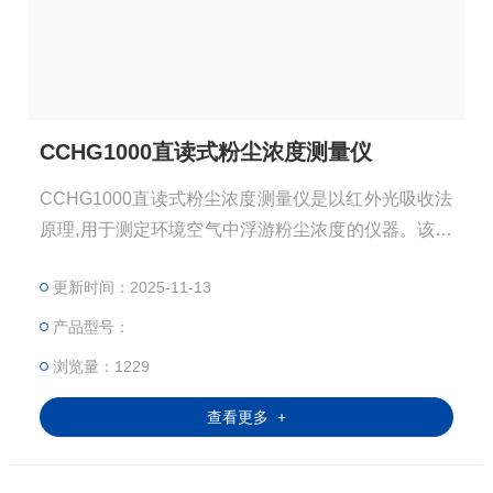
CCHG1000直读式粉尘浓度测量仪
CCHG1000直读式粉尘浓度测量仪是以红外光吸收法
原理,用于测定环境空气中浮游粉尘浓度的仪器。该仪
器的呼吸分离装置的分离效能符合“BMRC”曲线要求,
更新时间：2025-11-13
能准确及时地反映接尘人员吸入的呼吸性粉尘质量和
不同粉尘作业场所中粉尘的污染状况，为准确评价作
产品型号：
业场所的卫生状况提供可靠数据，该仪器适用于煤矿
浏览量：1229
井下及其它含有爆炸危险性气体的作业场所。
查看更多 +