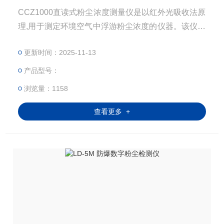
CCZ1000直读式粉尘浓度测量仪是以红外光吸收法原
理,用于测定环境空气中浮游粉尘浓度的仪器。该仪器
的呼吸分离装置的分离效能符合“BMRC”曲线要求,能
更新时间：2025-11-13
准确及时地反映接尘人员吸入的呼吸性粉尘质量和不
同粉尘作业场所中粉尘的污染状况，为准确评价作业
产品型号：
场所的卫生状况提供可靠数据，该仪器适用于煤矿井
浏览量：1158
下及其它含有爆炸危险性气体的作业场所。
查看更多 +