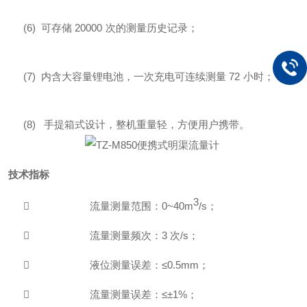
(6)
可存
储
2
0000
次的测量历史记录；
(7)
内含大容量锂电池，一次充电可连续测
量
72
小时；
(8)
手提箱式设计，整机重量轻，方便用户携带
。
技术指标
3

流量测量范围：
0~40m
/
s
；

流量测量频次：
3
次
/
s
；

液位测量误差
：
≤
0.5mm
；

流量测量误差
：
≤
±
1%
；