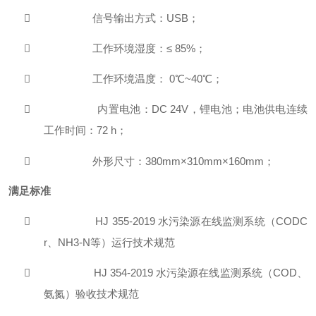

信号输出方式：
USB
；

工作环境湿度
：
≤
85%
；

工作环境温度：
0
℃
~
4
0
℃
；

内置电池：
DC
24
V
，锂电池；电池供电连续
工作时间：
72
h
；

外形尺寸：
38
0mm
×
3
1
0mm
×
1
6
0mm
；
满足标准

HJ 355-2019
水污染源在线监测系统
（
CODC
r
、
NH3-
N
等）运行技术规范

HJ
354-2019
水污染源在线监测系统
（
CO
D
、
氨氮）验收技术规范