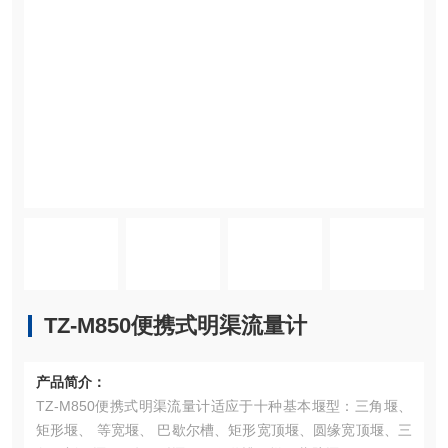
TZ-M850便携式明渠流量计
产品简介：
TZ-M850便携式明渠流量计适应于十种基本堰型：三角堰、
矩形堰、 等宽堰、 巴歇尔槽、矩形宽顶堰、圆缘宽顶堰、三