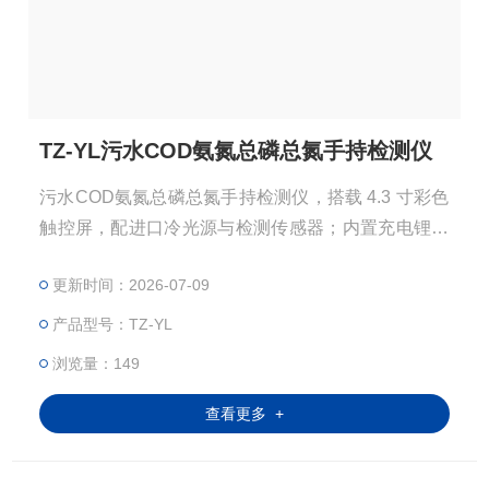
TZ-YL污水COD氨氮总磷总氮手持检测仪
污水COD氨氮总磷总氮手持检测仪，搭载 4.3 寸彩色
触控屏，配进口冷光源与检测传感器；内置充电锂电
池，兼容 16mm 消解比色管、25mm 比色瓶；支持 7
更新时间：2026-07-09
点曲线校准，可存储 10 万组数据，标配 USB 接口，
蓝牙打印机可选配，适合野外现场水质快速检测。
产品型号：TZ-YL
浏览量：149
查看更多 +