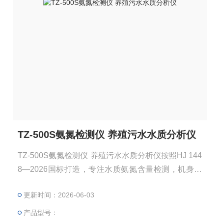
TZ-500S氨氮检测仪 养殖污水水质分析仪
TZ-500S氨氮检测仪 养殖污水水质分析仪按照HJ 144
8—2026国标打造，专注水质氨氮含量检测，机身大
屏触控操作，一体化检测方案，配套消解设备，试剂
更新时间：2026-06-03
为预制液体，检测成本低，广泛用于养殖、污水厂氨
氮常态化监测。
产品型号：