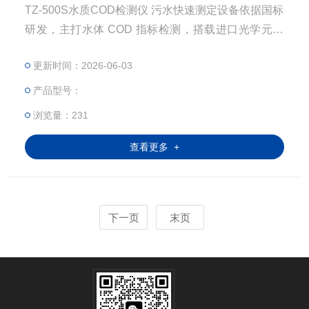
TZ-500S水质COD检测仪 污水快速测定设备依据国标
研发，主打水体 COD 指标检测，搭载进口光学元器
件，7 寸触控大屏，标配内置打印机，配套智能消解
更新时间：2026-06-03
设备，试剂损耗低，适合工矿污水、地表水 COD 实
验室及现场检测。
产品型号：
浏览量：231
查看更多 +
下一页
末页