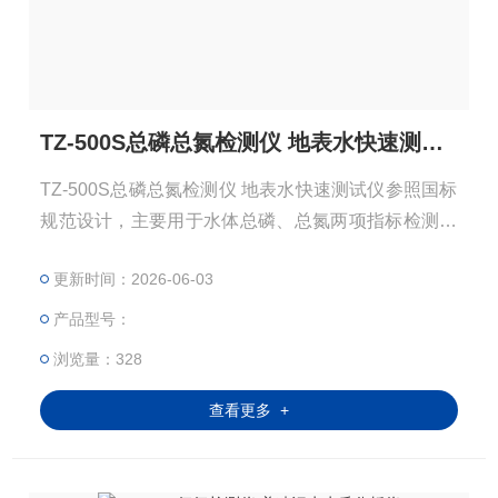
TZ-500S总磷总氮检测仪 地表水快速测试仪
TZ-500S总磷总氮检测仪 地表水快速测试仪参照国标
规范设计，主要用于水体总磷、总氮两项指标检测，
配套智能消解仪，全预制试剂，自带打印存储，适用
更新时间：2026-06-03
于河湖富营养化监测、污水厂进出水化验。
产品型号：
浏览量：328
查看更多 +