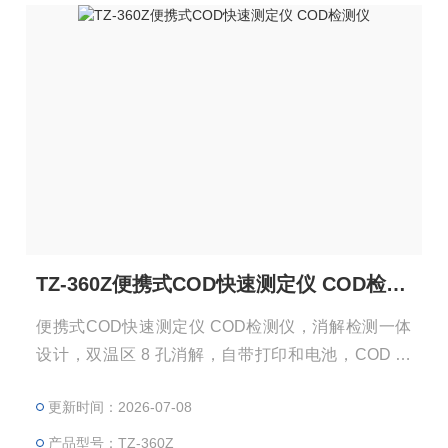
TZ-360Z便携式COD快速测定仪 COD检测仪
便携式COD快速测定仪 COD检测仪，消解检测一体
设计，双温区 8 孔消解，自带打印和电池，COD 高
低量程覆盖，适用于污水厂、排污口、环保现场 CO
更新时间：2026-07-08
D 快速检测，操作简单数据准，厂家直供。
产品型号：TZ-360Z