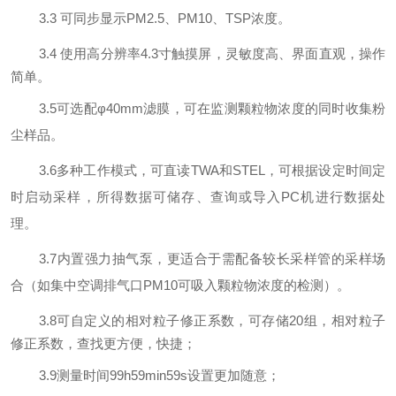
3.3
可同步显示
P
M2.5
、
P
M10
、
TSP
浓度。
3.4
使用高分辨率
4
.3
寸触摸屏，灵敏度高、界面直观，操作
简单。
3
.
5
可选配
φ40mm滤膜，可在监测颗粒物浓度的同时收集粉
尘样品。
3
.6
多种工作模式，可直读
TWA和STEL，可根据设定时间定
时启动采样，所得数据可储存、查询或导入PC机进行数据处
理。
3
.7
内置强力抽气泵，更适合于需配备较长采样管的采样场
合（如集中空调排气口
PM10可吸入颗粒物浓度的检测）。
3
.8
可自定义的相对粒子修正系数，可存储
2
0
组，相对粒子
修正系数，查找更方便，快捷；
3
.9
测量时间
9
9
h
59
min
59
s设置更加随意；