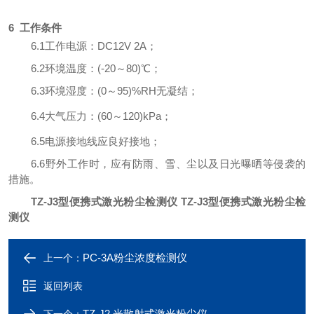
6 工作条件
6
.1工作电源：
DC12V
2
A
；
6
.2环境温度：(-
2
0～
80
)
℃
；
6
.3环境湿度：(0～95)%RH
无凝结
；
6
.4大气压力：(6
0
～
12
0
)kPa；
6
.5电源接地线应良好接地；
6
.6野外工作时，应有防雨、雪、尘以及日光曝晒等侵袭的
措施。
TZ-J3型便携式激光粉尘检测仪
TZ-J3型便携式激光粉尘检
测仪
PC-3A粉尘浓度检测仪
上一个：
返回列表
TZ-J2 光散射式激光粉尘仪