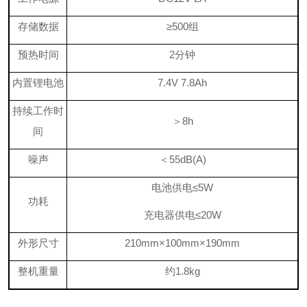
存储数据
≥
500
组
预热时间
2
分钟
内置锂电池
7
.4
V 7.8A
h
持续工作时
＞
8h
间
噪声
＜
55dB(A)
电池供电
≤
5W
功耗
充电器供电
≤
20W
外形尺寸
210mm×100mm×190mm
整机重量
约
1.8kg