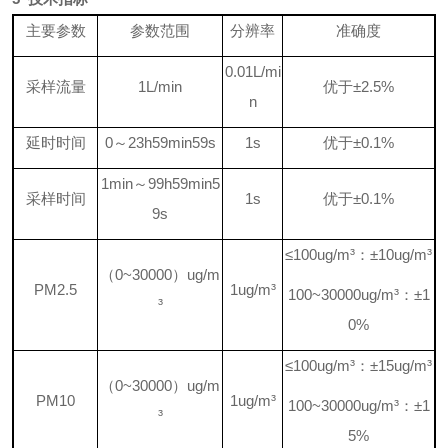
主要参数
参数范围
分辨率
准确度
0.01L/mi
采样流量
1L/min
优于
±2.5
%
n
延时时间
0
～
23
h5
9
min5
9
s
1
s
优于
±
0
.1
%
1
min
～
99
h5
9
min5
采样时间
1
s
优于
±
0
.1
%
9
s
≤
100
ug/m
³：±
1
0
ug/m
³
（
0~
3
0
000
）
ug/m
P
M2.5
1
ug/m
³
1
00~30000
ug/m
³：±
1
³
0%
≤
100
ug/m
³：±
1
5
ug/m
³
（
0~
3
0
000
）
ug/m
P
M10
1
ug/m
³
1
00~30000
ug/m
³：±
1
³
5%