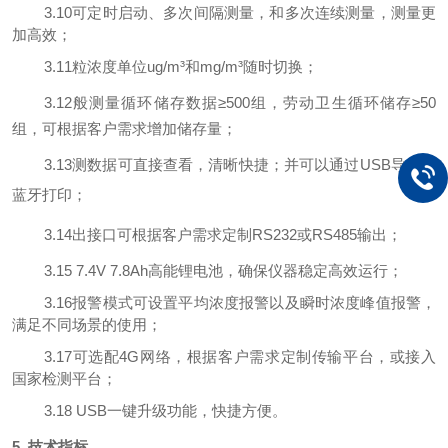
3
.10
可定时启动、多次间隔测量，和多次连续测量，测量更
加高效；
3
.11
粒浓度单位
ug/
m³和mg
/
m³随时切换；
3
.12
般测量循环储存数据
≥5
00
组，劳动卫生循环储存
≥5
0
组，可根据客户需求增加储存量；
3
.13
测数据可直接查看，清晰快捷；并可以通过
USB导出或
蓝牙打印；
3
.14
出接口可根据客户需求定制
RS
232
或
RS
485
输出；
3
.15 7.4V 7.8A
h
高能锂电池，确保仪器稳定高效运行；
3
.16
报警
模式可设置平均浓度报警以及瞬时浓度峰值报警，
满足不同场景的使用；
3
.17
可选配
4G网络，根据客户需求定制传输平台，或接入
国家检测平台；
3
.18 USB一键升级功能，快捷方便。
5 技术指标