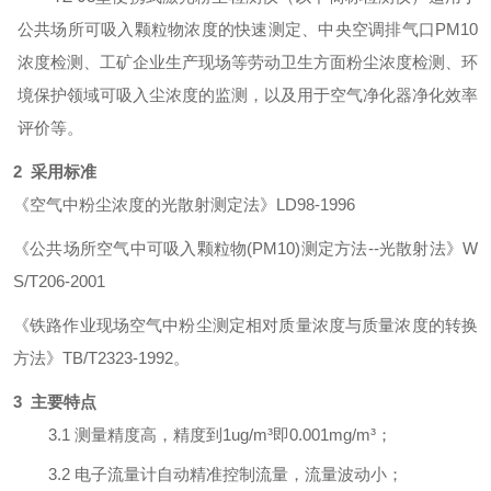
公共场所可吸入颗粒物浓度的快速测定、中央空调排气口
PM10
浓度检测、工矿企业生产现场等劳动卫生方面粉尘浓度检测、环
境保护领域可吸入尘浓度的监测，以及用于空气净化器净化效率
评价等。
2 采用标准
《空气中粉尘浓度的光散射测定法》
LD98-1996
《公共场所空气中可吸入颗粒物
(PM10)测定方法--光散射法》W
S/T206-2001
《铁路作业现场空气中粉尘测定相对质量浓度与质量浓度的转换
方法》
TB/T2323-1992。
3 主要特点
3.1
测量精度高，精度到
1ug/m³即0.
001
mg/m³；
3.2
电子
流量计自动精准控制流
量
，流
量
波动
小；