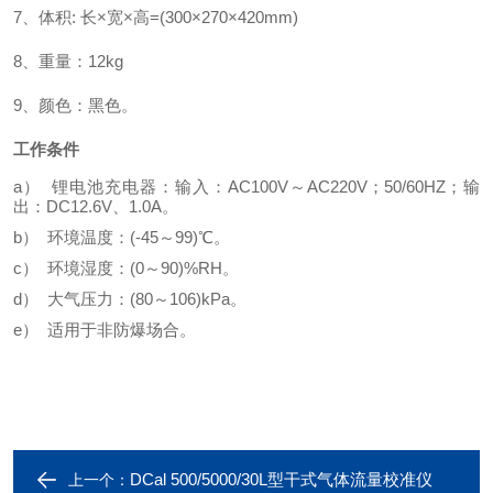
7、体积: 长×宽×高=(300×270×420mm)
8、重量：12kg
9、颜色：黑色。
工作条件
a） 锂电池充电器：输入：AC100V～AC220V；50/60HZ；输
出：DC12.6V、1.0A。
b） 环境温度：(-45～99)℃。
c） 环境湿度：(0～90)%RH。
d） 大气压力：(80～106)
k
P
a
。
e） 适用于非防爆场合。
DCal 500/5000/30L型干式气体流量校准仪
上一个：