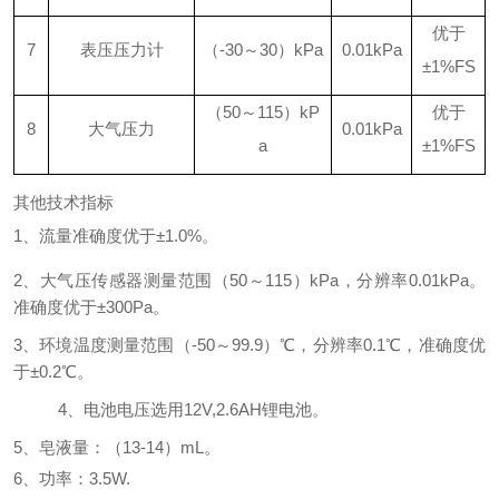
优于
7
表压压力计
（
-30
～
30）kPa
0.01kPa
±1%FS
（
50～
1
15
）
kP
优于
8
大气压力
0.01kPa
a
±1%FS
其他技术指标
1、
流量准确度优于
±1.0%。
2、
大气压传感器测量范围（
50～1
15
）
kPa，分辨率0.01kPa。
准确度优于±300Pa。
3、
环境温度测量范围（
-50～99.9）℃，分辨率0.
1
℃，准确度优
于±0.
2
℃。
4、
电池电压选用
12V,2.6AH锂电池。
5、皂液量：（13-14）mL。
6、功率：3.5W.