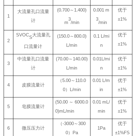
(0.
7
00
～
1.
4
00)
0.001 m
优于
大流量孔口流量
1
3
3
±1%
计
m
/min
/min
SVOC
大流量孔
优于
(
150.
0
～
800
.0)
0.1
L/mi
S
2
±1%
L/min
n
口流量计
中流量孔口流量
(
70
.00
～
140
.0
0
)
0.01L/mi
优于
3
计
L/min
n
±1%
（
5.
0
0
～
110.0
0.
0
1
L/m
优于
4
皮膜流量计
0）L/min
in
±1%
(
50.00～6
00
0.0
0.01
m
L/
优于
5
皂膜流量计
0)
m
L/min
min
±1%
（
-
30
00
～
30
0
优于
6
微压压力计
1Pa
0）Pa
±1%FS