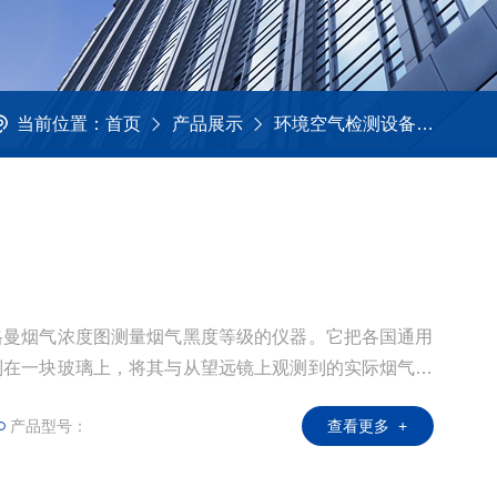
当前位置：
首页
产品展示
环境空气检测设备
林格
格曼烟气浓度图测量烟气黑度等级的仪器。它把各国通用
制在一块玻璃上，将其与从望远镜上观测到的实际烟气相
等级。
产品型号：
查看更多 +