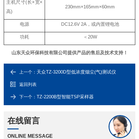
主机尺寸
(长×宽×
230
mm
×
1
65
mm
×
60
mm
高)
电源
D
C
12.6V 2A
，或内置锂电池
功耗
＜
20W
山东天众环保科技有限公司
提供产品的售后及技术支持！
天众TZ-3200D型低浓度烟尘(气)测试仪
上一个：
返回列表
TZ-2200B型智能TSP采样器
下一个：
在线留言
ONLINE MESSAGE