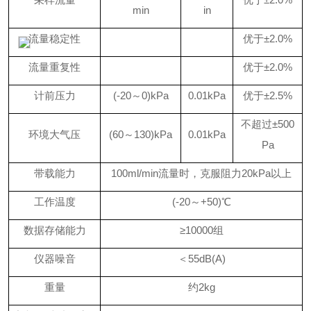
min
in
流量稳定性
优于
±2.0%
流量重复性
优于
±2.0%
计前压力
(-
2
0
～
0)kPa
0.01kPa
优于
±2.5%
不超过
±500
环境大气压
(60～130)kPa
0.01kPa
Pa
带载能力
100ml/min流量时，克服阻力20kPa以上
工作温度
(-20～+50)℃
数据存储能力
≥100
00
组
仪器噪音
＜
55dB(A)
重量
约
2
kg