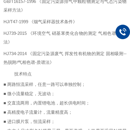
GB/T16157-1996
《
固定污染源排气中颗粒物测定与气态污染物
采样方法
》
HJ/T47-1999
《
烟气采样器技术条件
》
HJ739-2015
《
环境空气
硝基苯类化合物的测定
气相色谱
-质谱
法
》
HJ734-2014
《
固定污染源废气
挥发性有机物的测定
固相吸附
--
热脱附/气相色谱-质谱法
》
技术特点
■ 两路恒流采样，任意一路可以单独控制；
■ 微小流量稳定，无波动；
■ 交直流两用，内置锂电池，
超长供电时间
；
■ 高精度电子流量计，流量精度高；
■ 进口膜片泵，恒流采样；