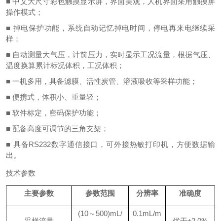
■ 中文大尺寸彩色触摸显示屏，界面美观，人机界面采用触摸屏
操作模式；
■ 掉电保护功能，系统自动记忆掉电时间，停电再来电继续采
样；
■ 自动测量大气压，计前压力，实时显示工况流量，根据气压、
温度换算累计标况体积，工况体积；
■ 一机多用，具备滤膜、活性炭管、溶液吸收等采样功能；
■ 便携式，体积小、重量轻；
■ 软件标定，密码保护功能；
■ 配备高度可调节的三角支架；
■ 具备RS232数字通信接口，可外接热敏打印机，方便数据输
出。
技术参数
主要参数
参数范围
分辨率
准确度
(
1
0～
5
00)mL/
0.1mL/m
采样流量
优于
±
2
.0%