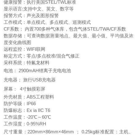
健康报警：执行美国STEL/TWL标准
显示语言:支持中文、英文、数字等
报警方式：声光及图形报警
工作模式：单点模式、多点模式、巡测模式
CF系数： 内置700多种气体库，包含气体STEL/TWA/CF系数
数据存储：可查询数据测量地点、最大值、最小值、平均值及浓
度变化曲线图
远程监控：WIFI联网
标定方式：零点/多点校准/混合气修正
采样系统：特氟龙材料
电池：
2900mAH锂离子充电电池
充电器；
旅行USB充电器
屏幕：
4寸触摸彩屏
外壳材质：ABS工程塑料
防护等级：IP66
防爆标志：Ex ia IIC T6
工作温度：-20℃～60℃
工作湿度：0-95%RH
尺寸重量：220mm×86mm×46mm ；
0.25kg
标准配置：主机、