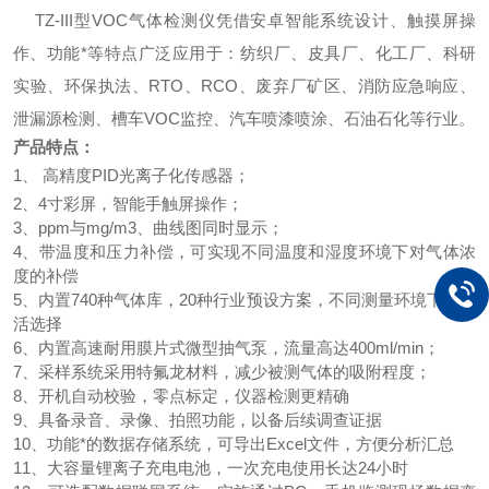
TZ-III型VOC气体检测仪凭借安卓智能系统设计、触摸屏操
作、功能*等特点广泛应用于：
纺织厂、皮具厂、化工厂、
科研
实验、环保执法、RTO、RCO、废弃厂矿区、消防应急响应、
泄漏源检测、槽车
VOC监控、汽车喷漆喷涂、石油石化等行业。
产品特点：
1、
高精度PID光离子化传感器；
2、4寸彩屏，智能手触屏操作；
3、ppm与mg/m3、曲线图同时显示；
4、带温度和压力补偿，可实现不同温度和湿度环境下对气体浓
度的补偿
5、内置740种气体库，20种行业预设方案，不同测量环境下可灵
活选择
6、内置高速耐用膜片式微型抽气泵，流量高达400ml/min；
7、采样系统采用特氟龙材料，减少被测气体的吸附程度；
8、开机自动校验，零点标定，仪器检测更精确
9、具备录音、录像、拍照功能，以备后续调查证据
10、功能*的数据存储系统，可导出Excel文件，方便分析汇总
11、大容量锂离子充电电池，一次充电使用长达24小时