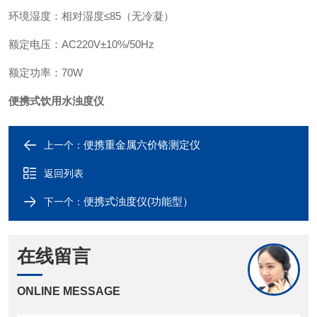
环境湿度
：
相对湿度
≤
85
（
无冷凝
）
额定电压
：
AC
220
V
±
10%/50
Hz
额定功率
：
70W
便携式饮用水浊度仪
便携重金属六价铬测定仪
上一个：
返回列表
便携式浊度仪(功能型）
下一个：
在线留言
ONLINE MESSAGE