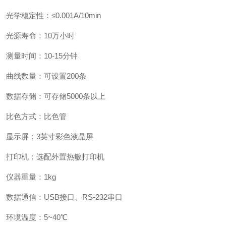
光学稳定性
：
≤
0.001
A
/10min
光源寿命
：
10
万小时
测量时间
：
10
-
15
分钟
曲线数量
：
可设置
200
条
数据存储
：
可存储
5000
条以上
比色方式
：
比色管
显示屏
：
3
英寸彩色
液晶
屏
打印机
：
选配
外置
热敏打印机
仪器重量
：
1kg
数据通信
：
USB
接口、
RS-232
串口
环境温度
：
5~40
℃