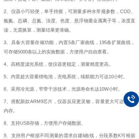
2、
仪器小巧轻便，单手持握，
可测量多种水常规参数
，
COD
、
氨氮
、
总磷
、
总氮
、
浊度
、
色度
、
悬浮物重金属离子等
，
浓度直
读
，
无需换算，
测量结果更准确
。
3、
具备大容量存储功能
，
内置
5
条厂家曲线
，
195
条扩展曲线
，
可存储
5000
条以上的实验数据
，
方便用户自由查看
。
4、
高精度滤光系统，使仪器更稳定，测量精度更高。
5、
内置超大容量锂电池，充电系统，续航能力可达
10小时。
6、
采用冷光源，窄带干涉技术，光源寿命长达
10
W小时。
7、
搭配新款
ARM9芯片，仪器反应更灵敏，容量更大可达
500
M
内存。
8、
支持
USB存储，方便用户存储数据。
9、
支持用户根据不同测量的需求自建li曲线，分段系数
K可根据