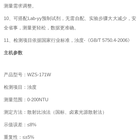
测量需求调整。
10、
可搭配
Lab
-yy
预制试剂，
无需自配、
实验步骤大大减少，
安
全省事，
测量更轻松，数据更准确。
11、
检测项目依据国家行业标准，
浊度
-
《
GB/T 5750.4-2006
》
主机参数
产品型号
：
WZS-171W
检测项目
：
浊度
测量范围
：
0-200NTU
测定方法
：散射比浊法（国标、卤素光源散射法）
示值误差
：
≤
8
%
重复性
：
≤±
5%