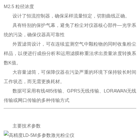
M2.5
粒径浓度
设计了恒流控制器，确保采样流量恒定，切割曲线正确。
具有特别的保护气幕，避免了粉尘对仪器核心部
件
—
光学系
统的污染，确保仪器高可靠性
外置滤筒设计，可在连续监测空气中颗粒物的同时收集粉尘
样品，以便进行成份分析和运用滤膜称重法求出质量浓度转换系
数
K
值。
大容量滤筒，可保障仪器在污染严重的环境下保持较长时间
工作状态，而无需更换耗材。
数据可采用有线
485
传输、
GPRS
无线传输、
LORAWAN
无线
传输或网口传输的多种传输方式
主要技术参数