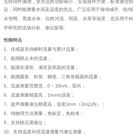
无转动件缠绕，受水流扰动影响小，安装操作方便，标准通信协
议，同时能测量水深及温度的优点。
广泛应用于海绵城市、给
/排
水管网、黑臭水体、自然河流、明渠、水库等场景，也应用于科
学研究的流场分析、液位探测
。
性能特点
1、
传感器支持瞬时流量与累计流量
；
2、
能测静止水的流速
；
3、
能测非满管、满管及明渠的流量
；
4、
能测圆形、矩形、梯形、三角形截面的流量
；
5、
流速测量范围宽，
0 ~ 10m/s，双向
；
6、
流速测量精度高，
1mm/s误差
；
7、
超声测量液位精度高，误差
1mm（2m以内）
；
8、
纯物理方法测量，免标定，免校准
；
9、
支持静压测液位
；
10、
支持温度补偿流速测量与液位测量
；