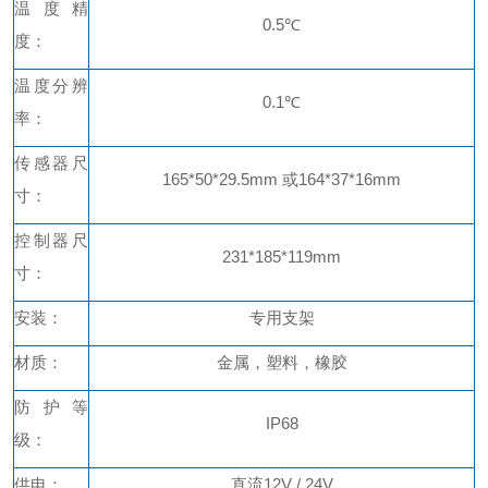
温度精
0.5℃
度：
温度分辨
0.1℃
率：
传感器尺
165*50*29.5mm 或
164*37*16mm
寸：
控制器尺
231*185*119mm
寸：
安装：
专用支架
材质：
金属，塑料，橡胶
防护等
IP68
级：
供电：
直流
12V / 24V