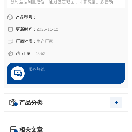
波时差法测量液位，通过设定截面，计算流量。多普勒流速
仪具有结构紧凑、无转动件、寿命长、使用简单、免维护的
特性。多普勒流速仪相比传统的转子流速仪、旋桨流速仪，
产品型号：
具有准确度高，无转动件缠绕，受水流扰动影响小，安装操
更新时间：
2025-11-12
作方便，标准通信协议
厂商性质：
生产厂家
访 问 量 ：
1062
服务热线
产品分类
相关文章