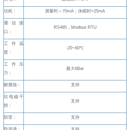
功耗：
测量时＜
70mA；
休眠时
<25mA
通信接
RS485，Modbus RTU
口：
工作温
-20~60℃
度：
工作压
最大
6Bar
力：
耐腐蚀：
支持
抗电磁干
支持
扰：
防雷：
支持
防浪涌：
支持