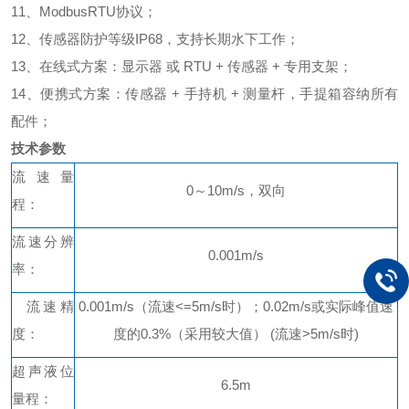
11、
ModbusRTU协议
；
12、
传感器防护等级
IP68，支持长期水下工作
；
13、
在线式方案：显示器
或
RTU + 传感器 + 专用支架
；
14、
便携式方案：传感器
+ 手持机 + 测量杆，手提箱容纳所有
配件
；
技术参数
流速量
0～10m/s，双向
程：
流速分辨
0.001m/s
率：
流速精
0.001m/s（流速<=5m/s时）；0.02m/s或实际峰值速
度：
度的0.3%（采用较大值） (流速>5m/s时)
超声液位
6.5m
量程：