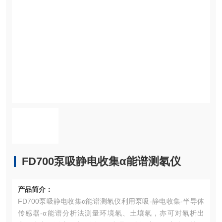
FD700泵吸静电收集α能谱测氡仪
产品简介：
FD700泵吸静电收集α能谱测氡仪利用泵吸-静电收集-半导体
传感器-α能谱分析法测量环境氡、土壤氡，亦可对氡析出