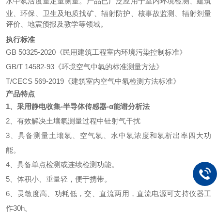
水
中氡活度量定量测量。产品已广泛应用于室内环境检测、建筑
业、环保、卫生及地质找矿、辐射防护、核事故监测、辐射剂量
评价、地震预报及教学等领域。
执行标准
GB 50325-2020《民用建筑工程室内环境污染控制标准》
GB/T 14582-93《环境空气中氡的标准测量方法》
T/CECS 569-2019《建筑室内空气中氡检测方法标准》
产品特点
1、
采用
静电收集
-半导体传感器-α能谱分析法
2、
有效解决土壤氡测量过程中钍射气干扰
3、
具备测量土壤氡、空气氡、水中氡浓度和氡析出率四大功
能。
4、
具备单点检测或连续检测功能。
5、
体积小、重量轻，便于携带。
6、
灵敏度高、功耗低，交、直流两用，直流电源可支持仪器工
作
30h。