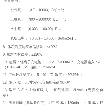
测量范围：
空气氡：
（
3.7～10000）Bq/ m³；
土壤氡：
（
300～300000）Bq/ m³；
水中氡：
（
0.003～100.00）Bq/L；
氡析出率：（
0.001～10.000）Bq/[m2•s] ；
8. 体积活度响应年偏移量：≤±20%；
9. 相对固有误差：≤±20%；
10. 电 源：锂离子充电池：11.1V、5400mA/h。充电器输入：AC
（110～240）V、输出：12.6V/2A；
11. 工作环境温度：（5～40）℃ 湿度：≤90%RH；
12. 显 示 器：5.5寸5点电容触控液晶显示屏；
13. 取气方式：主动泵吸式 ，泵气速率：2L/min（无真空负
载）；
14. 测量时间（典型条件下）：空 气 氡：120min 、土 壤 氡：17