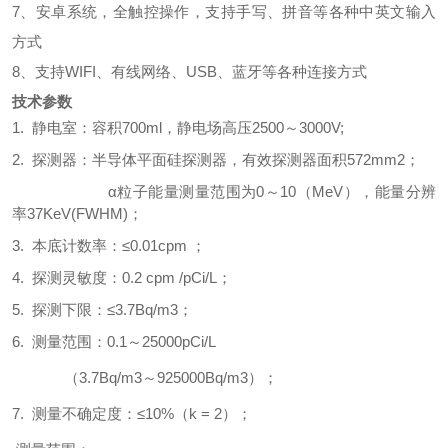
7、
安卓系统，全触控操作，支持手写、拼音等各种中英文输入
方式
8、
支持
WIFI、有线网络、USB、蓝牙等各种连接方式
技术参数
1. 静电室：容积700ml，静电场高压2500～3000V;
2. 探测器：半导体平面硅探测器，有效探测器面积572mm2；
α粒子能量测量范围为0～10（MeV），能量分辨
率37KeV(FWHM)；
3. 本底计数率：≤0.01cpm ；
4. 探测灵敏度：0.2 cpm /pCi/L；
5. 探测下限：≤3.7Bq/m3；
6. 测量范围：0.1～25000pCi/L
（
3.7Bq/m3～925000Bq/m3）；
7. 测量不确定度：≤10%（k = 2）；