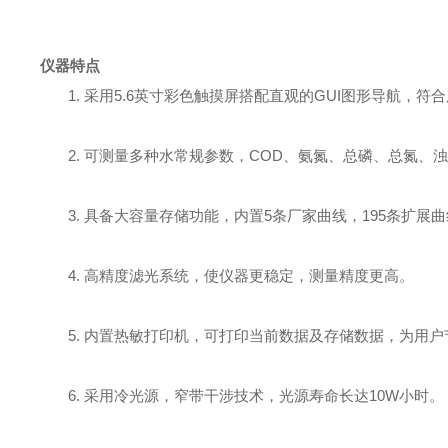
仪器特点
1.
采用
5.6
英寸彩色触摸屏搭配直观的
GUI
图形导航
，
符合
2.
可测量多种水常规参数
，
COD
、
氨氮
、
总磷
、
总氮
、
浊
3.
具备大容量存储功能
，
内置
5
条厂家曲线
，
195
条扩展曲
4.
高精度滤光系统，使仪器更稳定，测量精度更高。
5.
内置热敏打印机，可打印当前数据及存储数据，为用户
6.
采用冷光源，窄带干涉技术，光源寿命长达
10
W
小时。