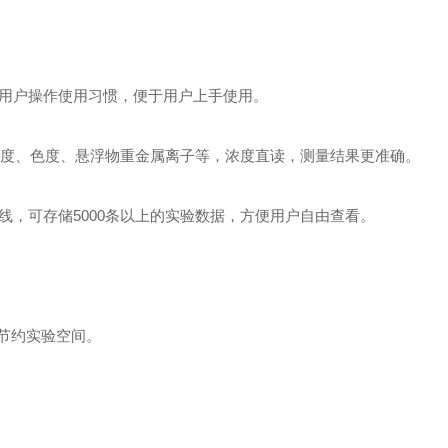
用户操作使用习惯
，
便于用户上手使用
。
度
、
色度
、
悬浮物重金属离子等
，
浓度直读
，
测量结果更准确
。
线
，
可存储
5000
条以上的实验数据
，
方便用户自由查看
。
节约实验空间。