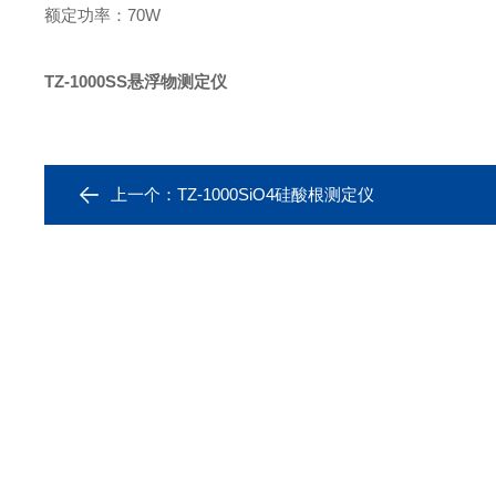
额定功率
：
70
W
TZ-1000SS悬浮物测定仪
上一个：
TZ-1000SiO4硅酸根测定仪