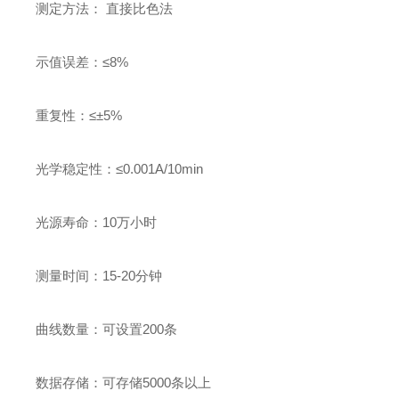
测定方法
：
直接比色法
示值误差
：
≤
8%
重复性
：
≤±
5%
光学稳定性
：
≤
0.001
A
/10min
光源寿命
：
10
万小时
测量时间
：
15-20
分钟
曲线数量
：
可设置
200
条
数据存储
：
可存储
5000
条以上