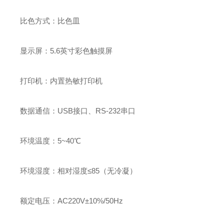
比色方式
：
比色皿
显示屏
：
5.6
英寸彩色触摸屏
打印机
：
内置热敏打印机
数据通信
：
USB
接口、
RS-232
串口
环境温度
：
5~40
℃
环境湿度
：
相对湿度
≤
85
（
无冷凝
）
额定电压
：
AC
220
V
±
10%/50
Hz