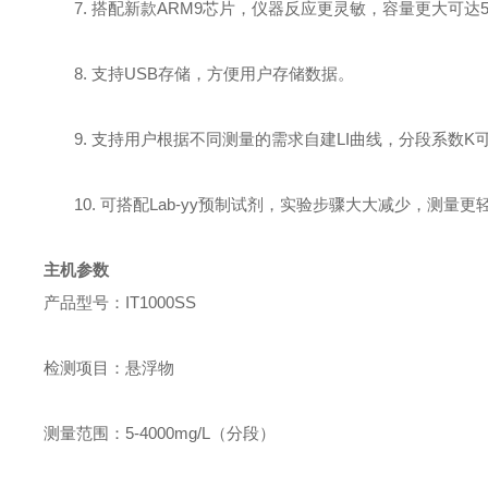
7.
搭配新款
ARM9
芯片，仪器反应更灵敏，容量更大可达
8.
支持
USB
存储，方便用户存储数据。
9.
支持用户根据不同测量的需求自建LI曲线，分段系数
K
10.
可搭配
Lab
-yy
预制试剂，实验步骤大大减少，测量更
主机参数
产品型号
：
IT1000SS
检测项目
：
悬浮物
测量范围
：
5-4000mg/L
（分段）