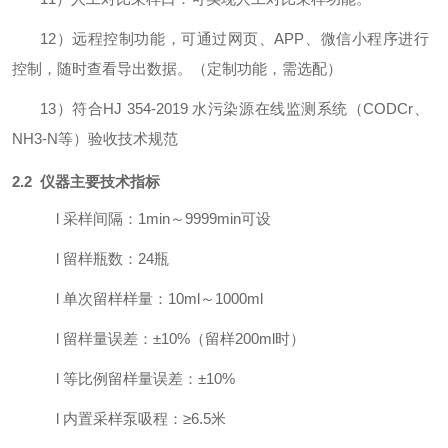
12）远程控制功能，可通过网页、APP、微信小程序进行
控制，随时查看导出数据。（定制功能，需选配）
13）符合
HJ 354-2019 水污染源在线监测系统（CODCr、
NH3-N等）验收技术规范
2.2
仪器主要技术指标
l
采样间隔：
1min～9999min
可设
l
留样瓶数：
2
4
瓶
l
单次留样样量：
10ml～1000ml
l
留样量误差：
±
10
%（留样
200ml
时）
l
等比例留样量误差：
±
10
%
l
内置采样泵吸程：
≥6.5
米