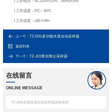
l
工作电压：
AC220V
±
10%
，
50Hz
±
1Hz
l
工作温度：
0℃～50℃
l
工作湿度：
≤85％RH
TZ-D01多功能水质自动采样器
上一个：
返回列表
TZ-J01降水降尘采样器
下一个：
在线留言
ONLINE MESSAGE