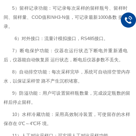
5）留样记录功能：可记录每次采样的留样瓶号、留样时
间、留样量、
COD
值和
NH3-N
值，可记录最新
1000
条数
据记
录。
6
）对外接口：流量计模拟接口，
RS
485
接口。
7
）断电保护功能：仪器在运行状态下断电并重新通电
后，仪器能自动恢复原
运行状态，断电后仪器参数不丢失。
8
）自动排空功能：每次采样完毕，系统可自动排空管内存
水，以保证采样管
路不产生沉积堵塞。
9
）防溢功能：用户可设置留样瓶数量，完成设定瓶数的留
样后停止留样。
10
）水样冷藏功能：采用高效制冷装置，可使留存的水样
保存在
0℃～4℃环 境。
11
）人工对比采样口：可实现人工对比采样功能。