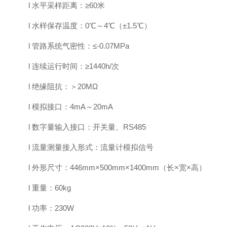
l
水平采样距离：
≥60
米
l
水样保存温度：
0℃～4℃（±1.5℃）
l
管路系统气密性：
≤-0.07MPa
l
连续运行时间：
≥1440h/次
l
绝缘阻抗：＞
20M
Ω
l
模拟接口：
4mA～20mA
l
数字量输入接口：开关量、
RS485
l
流量测量接入形式：流量计模拟信号
l
外形尺寸：
446mm×500mm×1400mm（长×宽×高）
l
重量：
60kg
l
功率：
230
W