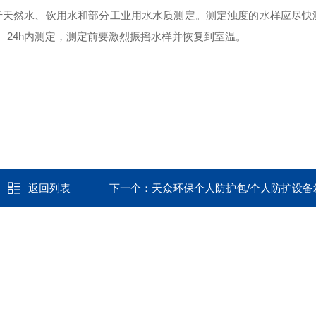
于天然水、饮用水和部分工业用水水质测定。测定浊度的水样应尽快
、24h内测定，测定前要激烈振摇水样并恢复到室温。
返回列表
下一个：
天众环保个人防护包/个人防护设备