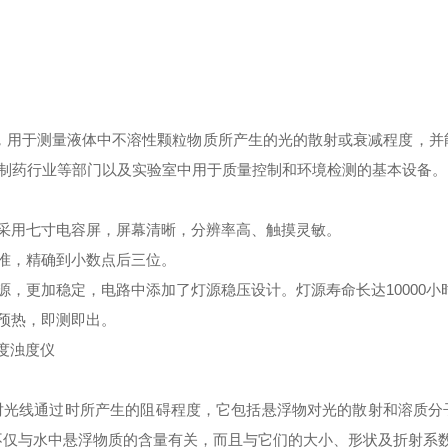
，用于测量液体中不溶性颗粒物质所产生的光的散射或衰减程度，并
制药行业等部门以及实验室中用于质量控制和环境检测的基本设备。
、采用七寸电容屏，屏幕清晰，分辨率高、触摸灵敏。
精准，精确到小数点后三位。
源，更加稳定，电路中添加了灯源稳压设计。灯源寿命长达10000小
预热，即测即出。
对光线通过时所产生的阻碍程度，它包括悬浮物对光的散射和溶质分
不仅与水中悬浮物质的含量有关，而且与它们的大小、形状及折射系