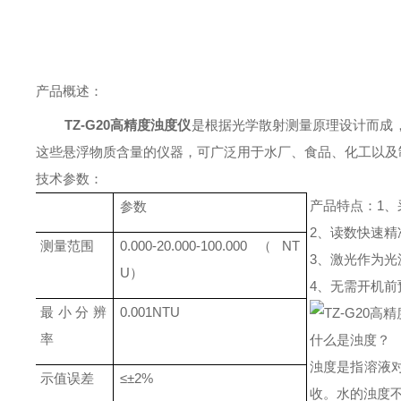
产品概述：
TZ-G20高精度浊度仪
是根据光学散射测量原理设计而成
这些悬浮物质含量的仪器，可广泛用于水厂、食品、化工以及
技术参数：
产品特点：
1
参数
2、读数快速
测量范围
0.000-20.000-100.000（NT
3、激光作为光
U）
4、无需开机前
最小分辨
0.001NTU
率
什么是浊度？
浊度是指溶液
示值误差
≤±2%
收。水的浊度