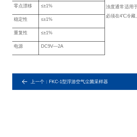
零点漂移
≤±1%
浊度通常适用
必须在4℃冷藏
稳定性
≤±1%
重复性
≤±1%
电源
DC9V—2A
上一个：
FKC-1型浮游空气尘菌采样器