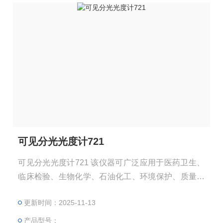
可见分光光度计721
可见分光光度计721 该仪器可广泛应用于医药卫生、
临床检验、生物化学、石油化工、环境保护、质量控
制、司法刑侦、检验、检疫、林业、地质勘探、食品
更新时间：2025-11-13
检测等行业，是理化实验室重用的分析仪器之一。
产品型号：