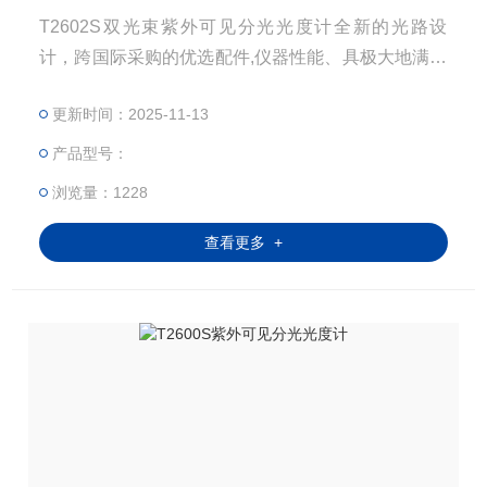
T2602S双光束紫外可见分光光度计全新的光路设
计，跨国际采购的优选配件,仪器性能、具极大地满足
用户的分析工作需求。可广泛应用在有机化学、生物
更新时间：2025-11-13
化学、药品分析、食品检验、医药卫生、环境保护、
生命科学等各个领域的科研、生产中。
产品型号：
浏览量：1228
查看更多 +