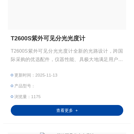
T2600S紫外可见分光光度计
T2600S紫外可见分光光度计全新的光路设计，跨国
际采购的优选配件，仪器性能、具极大地满足用户的
分析工作需求。可广泛应用在有机化学、生物化学、
更新时间：2025-11-13
药品分析、食品检验、医药卫生、环境保护、生命科
学等各个领域的科研、生产中。
产品型号：
浏览量：1175
查看更多 +