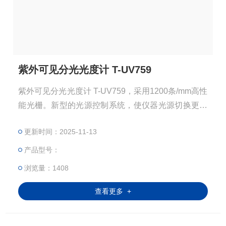
紫外可见分光光度计 T-UV759
紫外可见分光光度计 T-UV759，采用1200条/mm高性
能光栅。新型的光源控制系统，使仪器光源切换更快
速。精确的2nm带宽，使测试数据更准确。使用进口
更新时间：2025-11-13
长寿命光源，减轻用户耗材的消耗。
产品型号：
浏览量：1408
查看更多 +